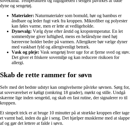
soveklima. Temperaturen og fugtigheden i sengen påvirkes af både
dyne og sengetøj.
Materialer:
Naturmaterialer som bomuld, hør og bambus er
åndbare og leder fugt væk fra kroppen. Mikrofiber og polyester
kan føles varme, men er lette at vedligeholde.
Dynevalg:
Vælg dyne efter årstid og kropstemperatur. En let
sommerdyne giver luftighed, mens en helårsdyne med høj
bæreevne holder bedre på varmen. Allergikere bør vælge dyner
med vaskbart fyld og allergivenligt betræk.
Vask og pleje:
Vask sengetøj hver uge for at fjerne sved og støv.
Det giver et friskere sovemiljø og kan reducere risikoen for
allergi.
Skab de rette rammer for søvn
Selv med det bedste udstyr kan omgivelserne påvirke søvnen. Sørg for,
at soveværelset er køligt (omkring 18 grader), mørkt og stille. Undgå
skærme lige inden sengetid, og skab en fast rutine, der signalerer ro til
kroppen.
Et simpelt trick er at bruge 10 minutter på at strække kroppen eller tage
et varmt bad, inden du går i seng. Det hjælper musklerne med at slappe
af og gør det lettere at falde i søvn.