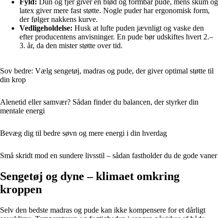
Fyld:
Dun og fjer giver en blød og formbar pude, mens skum og
latex giver mere fast støtte. Nogle puder har ergonomisk form,
der følger nakkens kurve.
Vedligeholdelse:
Husk at lufte puden jævnligt og vaske den
efter producentens anvisninger. En pude bør udskiftes hvert 2.–
3. år, da den mister støtte over tid.
Sov bedre: Vælg sengetøj, madras og pude, der giver optimal støtte til
din krop
Alenetid eller samvær? Sådan finder du balancen, der styrker din
mentale energi
Bevæg dig til bedre søvn og mere energi i din hverdag
Små skridt mod en sundere livsstil – sådan fastholder du de gode vaner
Sengetøj og dyne – klimaet omkring
kroppen
Selv den bedste madras og pude kan ikke kompensere for et dårligt