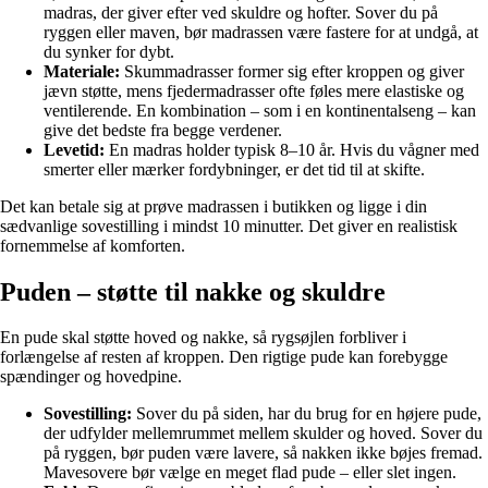
madras, der giver efter ved skuldre og hofter. Sover du på
ryggen eller maven, bør madrassen være fastere for at undgå, at
du synker for dybt.
Materiale:
Skummadrasser former sig efter kroppen og giver
jævn støtte, mens fjedermadrasser ofte føles mere elastiske og
ventilerende. En kombination – som i en kontinentalseng – kan
give det bedste fra begge verdener.
Levetid:
En madras holder typisk 8–10 år. Hvis du vågner med
smerter eller mærker fordybninger, er det tid til at skifte.
Det kan betale sig at prøve madrassen i butikken og ligge i din
sædvanlige sovestilling i mindst 10 minutter. Det giver en realistisk
fornemmelse af komforten.
Puden – støtte til nakke og skuldre
En pude skal støtte hoved og nakke, så rygsøjlen forbliver i
forlængelse af resten af kroppen. Den rigtige pude kan forebygge
spændinger og hovedpine.
Sovestilling:
Sover du på siden, har du brug for en højere pude,
der udfylder mellemrummet mellem skulder og hoved. Sover du
på ryggen, bør puden være lavere, så nakken ikke bøjes fremad.
Mavesovere bør vælge en meget flad pude – eller slet ingen.