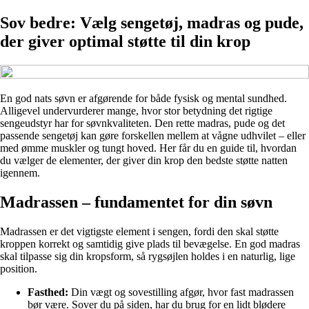
Sov bedre: Vælg sengetøj, madras og pude,
der giver optimal støtte til din krop
En god nats søvn er afgørende for både fysisk og mental sundhed.
Alligevel undervurderer mange, hvor stor betydning det rigtige
sengeudstyr har for søvnkvaliteten. Den rette madras, pude og det
passende sengetøj kan gøre forskellen mellem at vågne udhvilet – eller
med ømme muskler og tungt hoved. Her får du en guide til, hvordan
du vælger de elementer, der giver din krop den bedste støtte natten
igennem.
Madrassen – fundamentet for din søvn
Madrassen er det vigtigste element i sengen, fordi den skal støtte
kroppen korrekt og samtidig give plads til bevægelse. En god madras
skal tilpasse sig din kropsform, så rygsøjlen holdes i en naturlig, lige
position.
Fasthed:
Din vægt og sovestilling afgør, hvor fast madrassen
bør være. Sover du på siden, har du brug for en lidt blødere